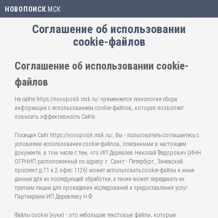
НОВОПОИСК
.МСК
Соглашение об использовании
cookie-файлов
Соглашение об использовании cookie-
файлов
На сайте https://novopoisk.msk.ru/ применяется технология сбора
информации с использованием cookie-файлов, которая позволяет
повысить эффективность Сайта.
Посещая Сайт https://novopoisk.msk.ru/, Вы - пользователь соглашаетесь с
условиями использования cookie-файлов, описанными в настоящем
документе, в том числе с тем, что ИП Деревлев Николай Федорович (ИНН
ОГРНИП расположенный по адресу: г. Санкт - Петербург, Заневский
проспект д.71 к.2 офис 1126) может использовать cookie-файлы и иные
данные для их последующей обработки, а также может передавать их
третьим лицам для проведения исследований и предоставления услуг
Партнерами ИП Деревлеву Н.Ф.
Файлы cookie (куки) - это небольшие текстовые файлы, которые